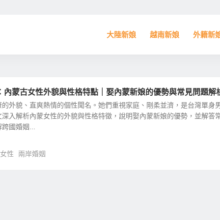
大陸新娘
越南新娘
外籍新
：內蒙古女性外貌與性格特點｜娶內蒙新娘的優勢與常見問題解
康的外貌、直爽熱情的個性聞名。她們重視家庭、剛柔並濟，是台灣單身
文深入解析內蒙女性的外貌與性格特徵，說明娶內蒙新娘的優勢，並解答
國婚姻...
女性
兩岸婚姻