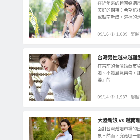
在近年來的跨國婚姻
美好的期待：希望能
或越南新娘。這樣的想法
09/16
1,089
娶越
台灣男性越來越難
在當前的台灣婚姻市
婚、不婚風氣興盛，
婆」的...
09/14
1,937
娶越
大陸新娘 vs 越
面對台灣婚姻市場的
象。然而，究竟哪一