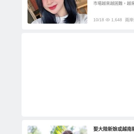
市場越來越困難，越來越
10/18
1,648
兩岸
娶大陸新娘或越南