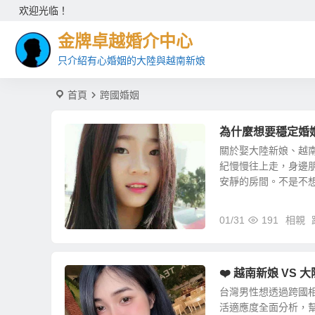
欢迎光临！
金牌卓越婚介中心
只介紹有心婚姻的大陸與越南新娘
首頁
跨國婚姻
為什麼想要穩定婚
關於娶大陸新娘、越
紀慢慢往上走，身邊
安靜的房間。不是不想結
01/31
191
相親
❤️ 越南新娘 V
台灣男性想透過跨國
活適應度全面分析，幫