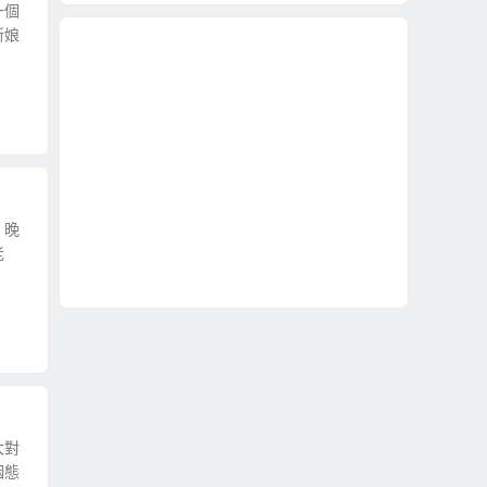
一個
新娘
。晚
老
大對
姻態