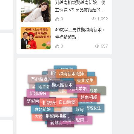
到越南相親娶越南新娘：便
宜快速 VS 高品質婚姻的真
相！
0
1,092
40歲以上男性娶越南新娘，
幸福新起點！
0
657
越南新娘跑掉
相親
大陸相親
娶大陸新娘
娶大陸新娘全部花費
東北女生
有心婚姻的大陸新娘
越南新娘仲介
兩岸婚姻
跨國婚姻
與大陸女生相親
新疆新娘
越南女生
大陸新娘婚姻介紹
越南相親
自由戀愛
相親結婚
有心婚姻的越南新娘
娶越南新娘全部花費
緬甸
哈爾濱新娘
東北新娘
越南漂亮女生
到越南相親娶越南新娘
緬甸人
養媽
大陸新娘仲介
北越的越南新娘
柬埔寨
娶越南新娘
到大陸相親娶大陸新娘