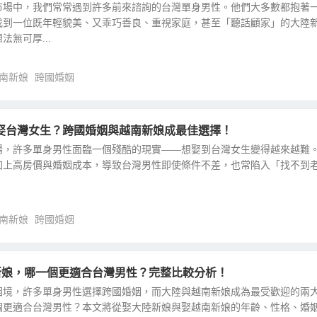
市場中，我們常常遇到許多前來諮詢的台灣單身男性。他們大多數都抱著
找到一位既年輕貌美、又乖巧善良、重視家庭，甚至「聽話顧家」的大陸
無可厚...
南新娘
跨國婚姻
娶台灣女生？跨國婚姻與越南新娘成最佳選擇！
場，許多單身男性面臨一個殘酷的現實——想娶到台灣女生變得越來越難
加上高房價與婚姻成本，導致台灣男性即使條件不差，也常陷入「找不到
南新娘
跨國婚姻
南新娘，哪一個更適合台灣男性？完整比較分析！
困境，許多單身男性選擇跨國婚姻，而大陸與越南新娘成為最受歡迎的兩
個更適合台灣男性？本文將從娶大陸新娘與娶越南新娘的年齡、性格、婚