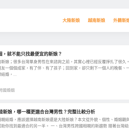
大陸新娘
越南新娘
外籍新
姻，就不能只找最便宜的新娘？
南新娘；很多台灣單身男性在來諮詢之前，其實心裡已經反覆掙扎了很久。
朋友一個個成家，有了伴、有了孩子；回到家，卻只剩下一個人的晚餐、
婚，...
跨國婚姻
S 大陸新娘，哪一種更適合台灣男性？完整比較分析
相親結婚，應該選擇越南新娘還是大陸新娘？本文從外貌、個性、婚姻觀
助你找到最適合的另一半。 一、台灣男性跨國相親的新趨勢 隨著台灣結