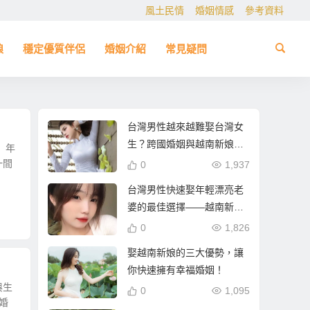
風土民情
婚姻情感
參考資料
娘
穩定優質伴侶
婚姻介紹
常見疑問
台灣男性越來越難娶台灣女
生？跨國婚姻與越南新娘成
 年
最佳選擇！
一間
0
1,937
台灣男性快速娶年輕漂亮老
婆的最佳選擇——越南新娘
相親攻略
0
1,826
娶越南新娘的三大優勢，讓
你快速擁有幸福婚姻！
與生
0
1,095
婚