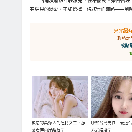
哈爾濱新娘年輕漂亮、性格豪爽、婚俗合理
有結果的戀愛，不如選擇一條務實的道路——到
只介紹
聯絡諮
或點擊
h
願意認真嫁人的陸籍女生，怎
哪些台灣男性，最適
麼看待兩岸婚姻？
方式結婚？