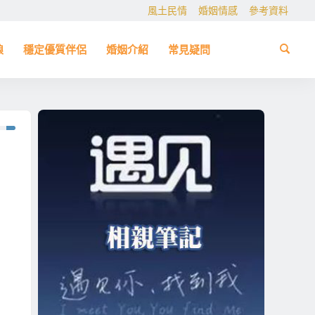
風土民情
婚姻情感
參考資料
娘
穩定優質伴侶
婚姻介紹
常見疑問