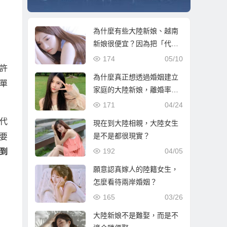
為什麼有些大陸新娘、越南
新娘很便宜？因為把「代
價」放在婚後了！
174
05/10
許
為什麼真正想透過婚姻建立
單
家庭的大陸新娘，離婚率反
而低？
171
04/24
代
現在到大陸相親，大陸女生
是不是都很現實？
要
192
04/05
到
願意認真嫁人的陸籍女生，
怎麼看待兩岸婚姻？
165
03/26
大陸新娘不是難娶，而是不