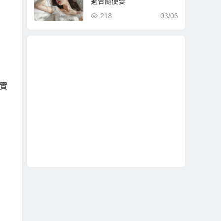
適合隨便娶
218
03/06
實