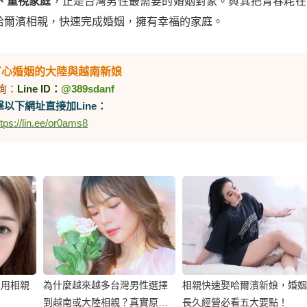
、重視家庭
，正是台灣男性最需要的婚姻對象。與其把青春耗在
哈爾濱相親，快速完成婚姻，擁有幸福的家庭。
有心婚姻的大陸與越南新娘
詢：
Line ID：
@389sdanf
以下網址直接加Line：
ttps://lin.ee/or0ams8
合用相親
為什麼越來越多台灣男性選擇
相親快速娶哈爾濱新娘，婚姻
到越南或大陸相親？真實原因
長久經營必看五大要點！