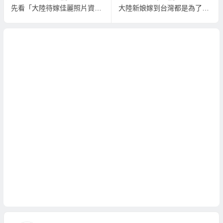
先看「大陸待嫁佳麗照片資料」、「越南待嫁佳麗照片資料」來挑選！不白跑順利娶到喜歡與滿意的老婆！
大陸新娘嫁到台灣都是為了台灣身分證？揭開大陸新娘對於台灣身分證與婚姻的真相！