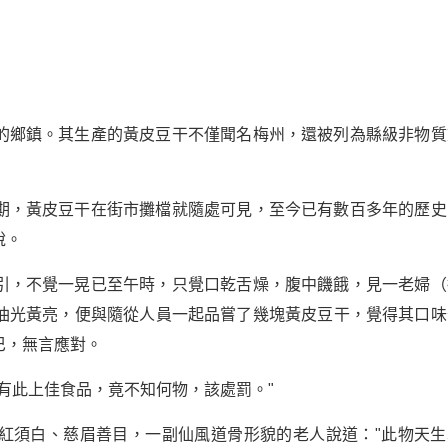
的鄉鎮。其生產的黃皮豆干不僅聞名梅州，還被列為縣級非物質
期，黃皮豆干在街市攤檔就隨處可見，至今已有數百多年的歷史
說。
引，不覺一晃已至午時，只覺口乾舌燥，腹中饑餓，見一老婦（
油光黃亮，便與隨從人員一起品嘗了幾塊黃皮豆干，覺得其口味
巴，無言應對。
有此上佳食品，竟不知何物，該處罰。"
紅須白、慈眉善目，一副仙風道骨形貌的老人說道："此物天生