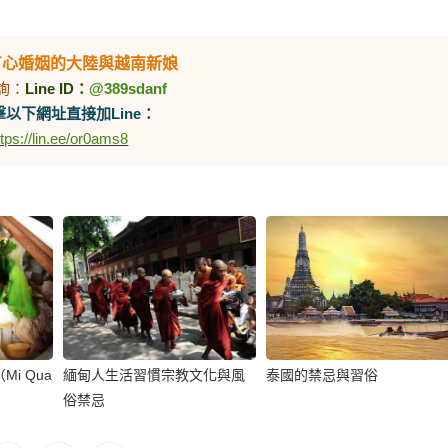
有心婚姻的大陸與越南新娘
詢：
Line ID：
@389sdanf
以下網址直接加Line：
ttps://lin.ee/or0ams8
i Qua
緬甸人生活習慣宗教文化與風
泰國的禁忌與習俗
俗禁忌