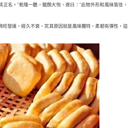
其正名。"乾隆一聽，龍顏大悅，遂曰："此物外形和風味皆佳，
興旺發達，經久不衰，究其原因就是風味獨特，柔韌有彈性，這