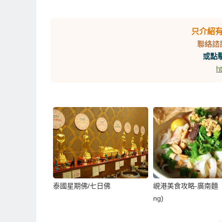
只介紹
聯絡諮
或點擊
h
泰國星期佛/七日佛
峴港美食攻略-廣南麵（M
ng)