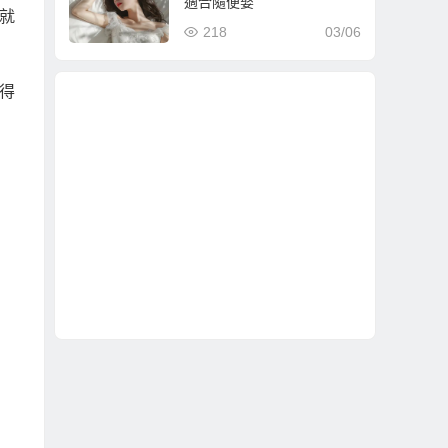
適合隨便娶
就
218
03/06
得