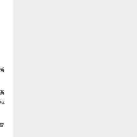
嘗
黃
就
開