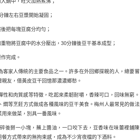
倒入鍋中，旺火加熱煮沸；
5分鐘左右豆漿開始凝固；
然後把每塊豆腐分均勻；
加重物將豆腐中的水分壓出，30分鐘後豆干基本成型；
製作完成。
為客家人傳統的主要食品之一。許多在外回鄉探親的人，總要嘗
贈親友，借黃皮豆干回憶那濃濃鄉愁。
彈性和肉質感等特徵，吃起來柔韌耐嚼，香辣可口，回味無窮。
、燜等烹飪方式做成各種風味的豆干美食。梅州人最常見的做法
菜用來做菜，別具一番風味。
捏碎後掰一小塊，蘸上醬油，一口咬下去，豆香味在味蕾裡鋪陳
用餐方式帶來的無拘束感，成為不少宵夜檔的下酒料。