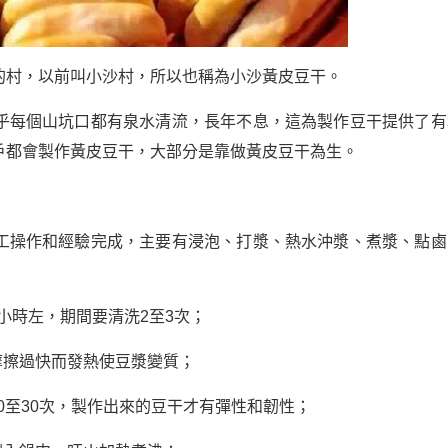
的村，以前叫小沙村，所以也稱為小沙黃皮豆干。
乎每個山坑口都有泉水清流，長年不息，這為製作豆干提供了有
戶都會製作黃皮豆干，大部分是靠做黃皮豆干為生。
工操作和經驗完成，主要有浸泡、打漿、熱水沖漿、煮漿、點鹵
小時左，期間要清洗2至3次；
摩擦過快而發熱使豆漿變質；
0至30次，製作出來的豆干才有彈性和韌性；