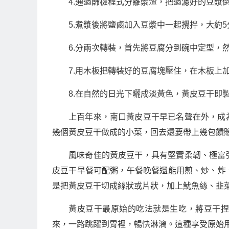
4.通過篩檢程式分離漿渣，把過濾好的豆漿
5.煮漿後將鹽鹵加入豆漿中一起攪拌，大約
6.分兩次轉裝，首先將豆腐分到碗中定型，
7.用木板把轉裝好的豆腐塊壓住，在木板上
8.在自然的日光下曬成淡黃色，黃皮豆干即
上百年來，南口黃皮豆干早已名聲在外，成
幾個黃皮豆干做成的小菜，回去還要帶上幾包饋
風味奇佳的黃皮豆干，具有堅實柔韌、極富
皮豆干早餐可配粥，午餐晚餐還能用煎、炒、炸
是把黃皮豆干切成絲狀或片狀，加上魷魚絲、韭
黃皮豆干最原始的吃法就是生吃，將豆干
來，一路跳躍到胃裡，暢快淋漓。這種享受原始