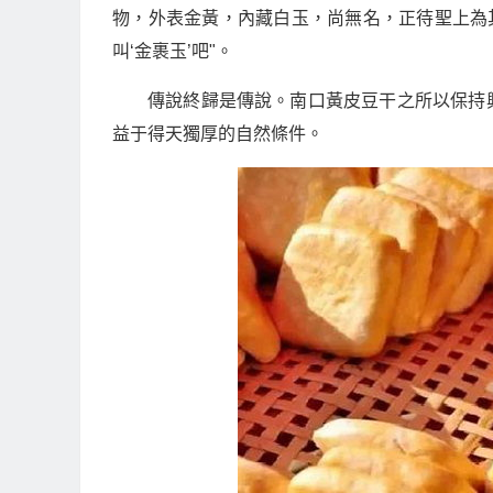
物，外表金黃，內藏白玉，尚無名，正待聖上為
叫‘金裹玉’吧"。
傳說終歸是傳說。南口黃皮豆干之所以保持
益于得天獨厚的自然條件。