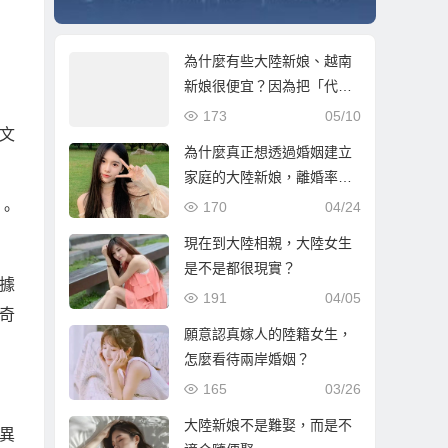
為什麼有些大陸新娘、越南
新娘很便宜？因為把「代
價」放在婚後了！
173
05/10
文
為什麼真正想透過婚姻建立
家庭的大陸新娘，離婚率反
而低？
170
04/24
。
現在到大陸相親，大陸女生
是不是都很現實？
據
191
04/05
奇
願意認真嫁人的陸籍女生，
怎麼看待兩岸婚姻？
165
03/26
大陸新娘不是難娶，而是不
異