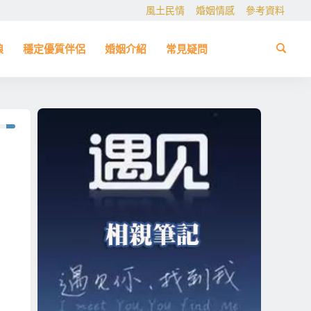
風土民情
婚姻情感
參考資料
娘
穩定優質伴侶
婚姻介紹
常見疑問