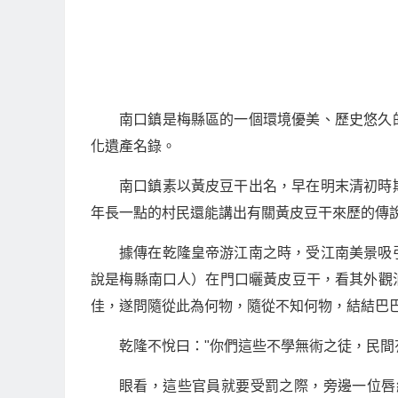
南口鎮是梅縣區的一個環境優美、歷史悠久
化遺產名錄。
南口鎮素以黃皮豆干出名，早在明末清初時
年長一點的村民還能講出有關黃皮豆干來歷的傳
據傳在乾隆皇帝游江南之時，受江南美景吸
說是梅縣南口人）在門口曬黃皮豆干，看其外觀
佳，遂問隨從此為何物，隨從不知何物，結結巴
乾隆不悅曰："你們這些不學無術之徒，民間
眼看，這些官員就要受罰之際，旁邊一位唇