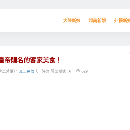
大陸新娘
越南新娘
外籍新
皇帝賜名的客家美食！
牌卓越婚介
風土民情
評論
閱讀模式
629